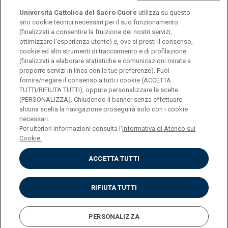
Instagram
Accedi
Università Cattolica del Sacro Cuore
utilizza su questo
sito cookie tecnici necessari per il suo funzionamento
Youtube
(finalizzati a consentire la fruizione dei nostri servizi,
ottimizzare l'esperienza utente) e, ove si presti il consenso,
cookie ed altri strumenti di tracciamento e di profilazione
(finalizzati a elaborare statistiche e comunicazioni mirate a
proporre servizi in linea con le tue preferenze). Puoi
fornire/negare il consenso a tutti i cookie (ACCETTA
TUTTI/RIFIUTA TUTTI), oppure personalizzare le scelte
Università Cattolica del Sacro Cuore
(PERSONALIZZA). Chiudendo il banner senza effettuare
Largo A. Gemelli, 1 - 20123 Milano
alcuna scelta la navigazione proseguirà solo con i cookie
necessari.
Per ulteriori informazioni consulta l'
informativa di Ateneo sui
Cookie.
ENGLISH
ACCETTA TUTTI
RIFIUTA TUTTI
Privacy
Cookies
Impostazione dei Cookies
PERSONALIZZA