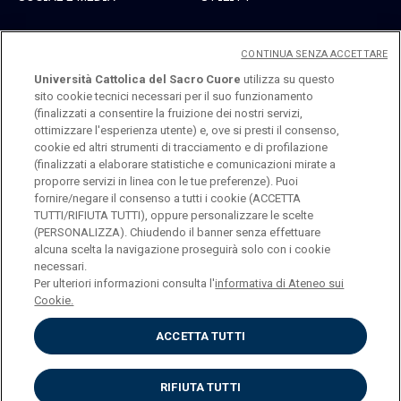
Linkedin
Registrati
CONTINUA SENZA ACCETTARE
Instagram
Accedi
Università Cattolica del Sacro Cuore
utilizza su questo
sito cookie tecnici necessari per il suo funzionamento
Youtube
(finalizzati a consentire la fruizione dei nostri servizi,
ottimizzare l'esperienza utente) e, ove si presti il consenso,
cookie ed altri strumenti di tracciamento e di profilazione
(finalizzati a elaborare statistiche e comunicazioni mirate a
proporre servizi in linea con le tue preferenze). Puoi
fornire/negare il consenso a tutti i cookie (ACCETTA
TUTTI/RIFIUTA TUTTI), oppure personalizzare le scelte
Università Cattolica del Sacro Cuore
(PERSONALIZZA). Chiudendo il banner senza effettuare
Largo A. Gemelli, 1 - 20123 Milano
alcuna scelta la navigazione proseguirà solo con i cookie
necessari.
Per ulteriori informazioni consulta l'
informativa di Ateneo sui
Cookie.
ENGLISH
ACCETTA TUTTI
RIFIUTA TUTTI