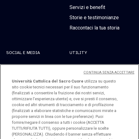
Servizi e benefit
Storie e testimonianze
Raccontaci la tua storia
SOCIAL E MEDIA
UTILITY
Linkedin
Registrati
CONTINUA SENZA ACCETTARE
Instagram
Accedi
Università Cattolica del Sacro Cuore
utilizza su questo
sito cookie tecnici necessari per il suo funzionamento
Youtube
(finalizzati a consentire la fruizione dei nostri servizi,
ottimizzare l'esperienza utente) e, ove si presti il consenso,
cookie ed altri strumenti di tracciamento e di profilazione
(finalizzati a elaborare statistiche e comunicazioni mirate a
proporre servizi in linea con le tue preferenze). Puoi
fornire/negare il consenso a tutti i cookie (ACCETTA
TUTTI/RIFIUTA TUTTI), oppure personalizzare le scelte
Università Cattolica del Sacro Cuore
(PERSONALIZZA). Chiudendo il banner senza effettuare