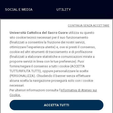
SOCIAL E MEDIA
UTILITY
Linkedin
Registrati
CONTINUA SENZA ACCETTARE
Instagram
Accedi
Università Cattolica del Sacro Cuore
utilizza su questo
sito cookie tecnici necessari per il suo funzionamento
Youtube
(finalizzati a consentire la fruizione dei nostri servizi,
ottimizzare l'esperienza utente) e, ove si presti il consenso,
cookie ed altri strumenti di tracciamento e di profilazione
(finalizzati a elaborare statistiche e comunicazioni mirate a
proporre servizi in linea con le tue preferenze). Puoi
fornire/negare il consenso a tutti i cookie (ACCETTA
TUTTI/RIFIUTA TUTTI), oppure personalizzare le scelte
Università Cattolica del Sacro Cuore
(PERSONALIZZA). Chiudendo il banner senza effettuare
Largo A. Gemelli, 1 - 20123 Milano
alcuna scelta la navigazione proseguirà solo con i cookie
necessari.
Per ulteriori informazioni consulta l'
informativa di Ateneo sui
Cookie.
ENGLISH
ACCETTA TUTTI