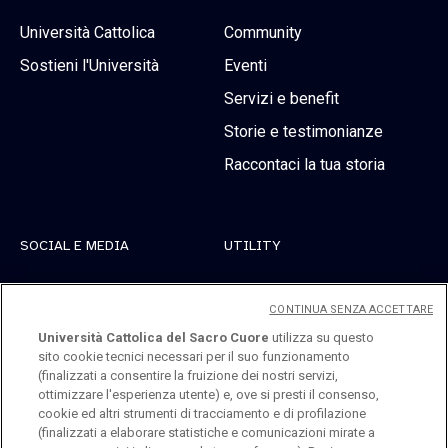
Università Cattolica
Community
Sostieni l'Università
Eventi
Servizi e benefit
Storie e testimonianze
Raccontaci la tua storia
SOCIAL E MEDIA
UTILITY
Linkedin
Registrati
CONTINUA SENZA ACCETTARE
Instagram
Accedi
Università Cattolica del Sacro Cuore
utilizza su questo
sito cookie tecnici necessari per il suo funzionamento
Youtube
(finalizzati a consentire la fruizione dei nostri servizi,
ottimizzare l'esperienza utente) e, ove si presti il consenso,
cookie ed altri strumenti di tracciamento e di profilazione
(finalizzati a elaborare statistiche e comunicazioni mirate a