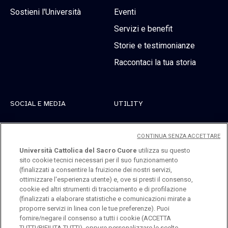
Sostieni l'Università
Eventi
Servizi e benefit
Storie e testimonianze
Raccontaci la tua storia
SOCIAL E MEDIA
UTILITY
Linkedin
Registrati
CONTINUA SENZA ACCETTARE
Instagram
Accedi
Università Cattolica del Sacro Cuore
utilizza su questo
sito cookie tecnici necessari per il suo funzionamento
Youtube
(finalizzati a consentire la fruizione dei nostri servizi,
ottimizzare l'esperienza utente) e, ove si presti il consenso,
cookie ed altri strumenti di tracciamento e di profilazione
(finalizzati a elaborare statistiche e comunicazioni mirate a
proporre servizi in linea con le tue preferenze). Puoi
fornire/negare il consenso a tutti i cookie (ACCETTA
TUTTI/RIFIUTA TUTTI), oppure personalizzare le scelte