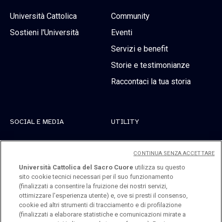
Università Cattolica
Community
Sostieni l'Università
Eventi
Servizi e benefit
Storie e testimonianze
Raccontaci la tua storia
SOCIAL E MEDIA
UTILITY
Linkedin
Registrati
CONTINUA SENZA ACCETTARE
Instagram
Accedi
Università Cattolica del Sacro Cuore
utilizza su questo
sito cookie tecnici necessari per il suo funzionamento
Youtube
(finalizzati a consentire la fruizione dei nostri servizi,
ottimizzare l'esperienza utente) e, ove si presti il consenso,
cookie ed altri strumenti di tracciamento e di profilazione
(finalizzati a elaborare statistiche e comunicazioni mirate a