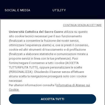
SOCIAL E MEDIA
UTILITY
Linkedin
Registrati
CONTINUA SENZA ACCETTARE
Instagram
Accedi
Università Cattolica del Sacro Cuore
utilizza su questo
sito cookie tecnici necessari per il suo funzionamento
Youtube
(finalizzati a consentire la fruizione dei nostri servizi,
ottimizzare l'esperienza utente) e, ove si presti il consenso,
cookie ed altri strumenti di tracciamento e di profilazione
(finalizzati a elaborare statistiche e comunicazioni mirate a
proporre servizi in linea con le tue preferenze). Puoi
fornire/negare il consenso a tutti i cookie (ACCETTA
TUTTI/RIFIUTA TUTTI), oppure personalizzare le scelte
Università Cattolica del Sacro Cuore
(PERSONALIZZA). Chiudendo il banner senza effettuare
Largo A. Gemelli, 1 - 20123 Milano
alcuna scelta la navigazione proseguirà solo con i cookie
necessari.
Per ulteriori informazioni consulta l'
informativa di Ateneo sui
Cookie.
ENGLISH
ACCETTA TUTTI