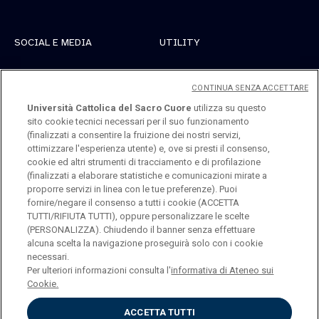
SOCIAL E MEDIA
UTILITY
Linkedin
Registrati
CONTINUA SENZA ACCETTARE
Instagram
Accedi
Università Cattolica del Sacro Cuore
utilizza su questo
sito cookie tecnici necessari per il suo funzionamento
Youtube
(finalizzati a consentire la fruizione dei nostri servizi,
ottimizzare l'esperienza utente) e, ove si presti il consenso,
cookie ed altri strumenti di tracciamento e di profilazione
(finalizzati a elaborare statistiche e comunicazioni mirate a
proporre servizi in linea con le tue preferenze). Puoi
fornire/negare il consenso a tutti i cookie (ACCETTA
TUTTI/RIFIUTA TUTTI), oppure personalizzare le scelte
Università Cattolica del Sacro Cuore
(PERSONALIZZA). Chiudendo il banner senza effettuare
Largo A. Gemelli, 1 - 20123 Milano
alcuna scelta la navigazione proseguirà solo con i cookie
necessari.
Per ulteriori informazioni consulta l'
informativa di Ateneo sui
Cookie.
ENGLISH
ACCETTA TUTTI